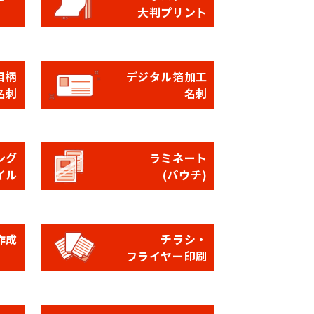
大判プリント
目柄
デジタル箔加工
名刺
名刺
ング
ラミネート
イル
(パウチ)
作成
チラシ・
フライヤー印刷