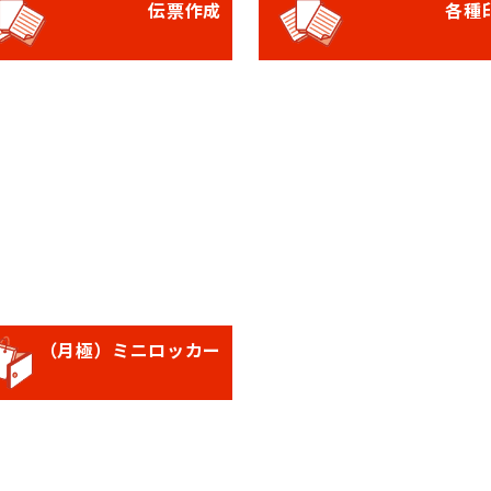
伝票作成
各種
（月極）ミニロッカー