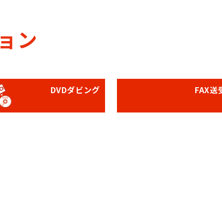
ョン
DVDダビング
FAX送