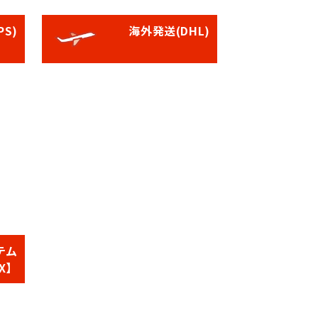
S)
海外発送(DHL)
テム
X】