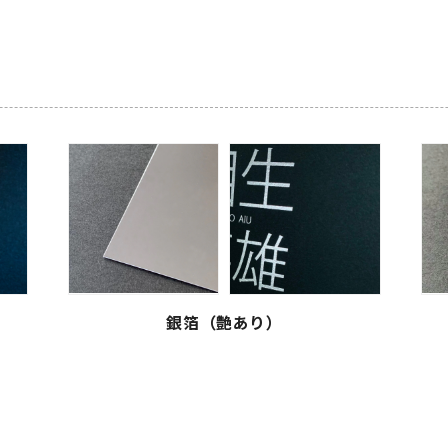
銀箔（艶あり）