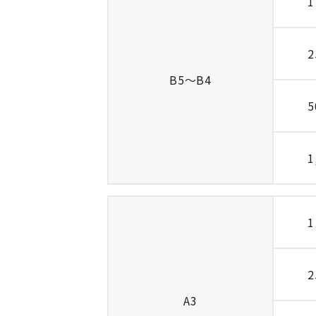
1
2
B5～B4
5
1
1
2
A3