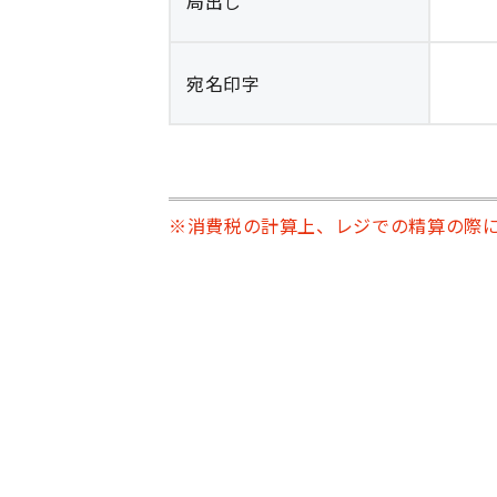
局出し
宛名印字
※消費税の計算上、レジでの精算の際