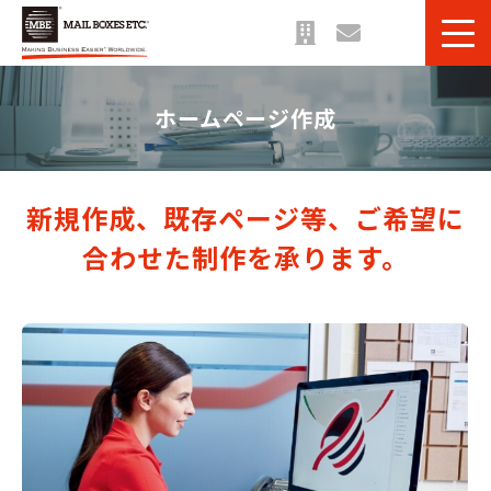
サービス一覧
ホームページ作成
課題・目的別 一覧
法人のお客様へ
ご利用事例
新規作成、既存ページ等、ご希望に
お役立ち情報＆ブログ
合わせた制作を承ります。