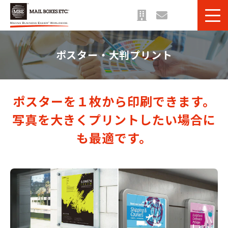
サービス一覧
ポスター・大判プリント
課題・目的別 一覧
法人のお客様へ
ご利用事例
ポスターを１枚から印刷できます。
お役立ち情報＆ブログ
写真を大きくプリントしたい場合に
も最適です。