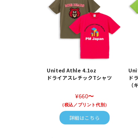
United Athle 4.1oz
Uni
ドライアスレチックTシャツ
ド
（キ
¥660
〜
（税込／プリント代別）
詳細はこちら