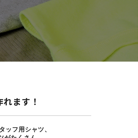
s
］
作れます！
タッフ用シャツ、
ツがたくさん。