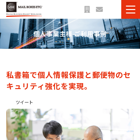
サービス一覧
個人事業主様 ご利用事例
課題・目的別 一覧
法人のお客様へ
ご利用事例
お役立ち情報＆ブログ
私書箱で個人情報保護と郵便物のセ
キュリティ強化を実現。
ツイート