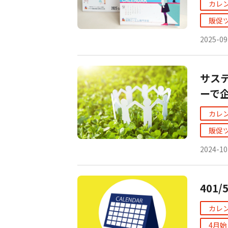
カレ
販促
2025-09
サス
ーで
カレ
販促
2024-10
401/
カレ
4月