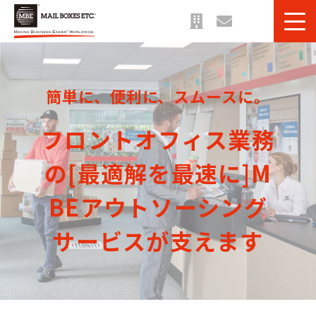
サービス一覧
課題・目的別 一覧
簡単に、便利に、スムースに。
法人のお客様へ
フロントオフィス業務
ご利用事例
お役立ち情報＆ブログ
の[最適解を最速に]M
BEアウトソーシング
サービスが支えます