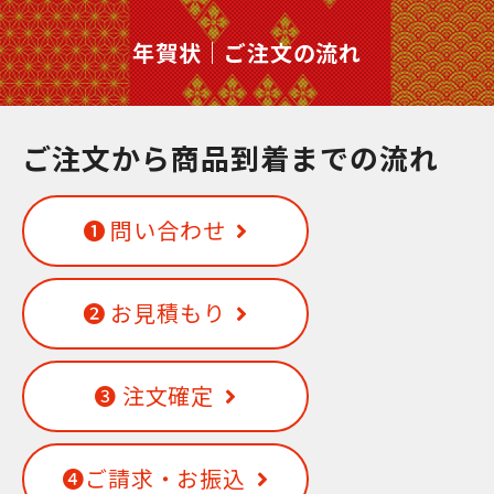
年賀状｜ご注文の流れ
ご注文から商品到着までの流れ
➊ 問い合わせ
❷ お見積もり
➌ 注文確定
➍ご請求・お振込