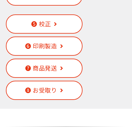
❺ 校正
❻ 印刷製造
❼ 商品発送
❽ お受取り